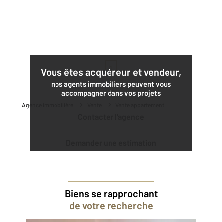
1
Vous êtes acquéreur et vendeur,
nos agents immobiliers peuvent vous
accompagner dans vos projets
Agence immobilière
Vente
Vente appartement
Contacter l'agence
Demander une estimation
Biens se rapprochant
de votre recherche