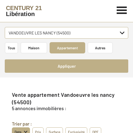
CENTURY 21
Libération
VANDOEUVRE LES NANCY (54500)
Tous
Maison
Appartement
Autres
Appliquer
Vente appartement Vandoeuvre les nancy
(54500)
5 annonces immobilières :
Trier par :
Date
Prix
Surface
Exclusivité
DPE