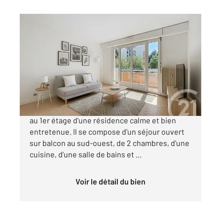
VANDOEUVRE LES NANCY 54
2
68,29 m
, 3 pièces
Ref : 228
Appartement F3 à vendre
121 000 €
Appartement baigné de lumière de 68m², situé
au 1er étage d'une résidence calme et bien
entretenue. Il se compose d'un séjour ouvert
sur balcon au sud-ouest, de 2 chambres, d'une
cuisine, d'une salle de bains et ...
Voir le détail du bien