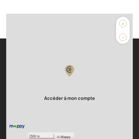
+
-
Parlons de vous, parlons biens
Votre compte :
Accéder à mon compte
500 m
©
Mappy