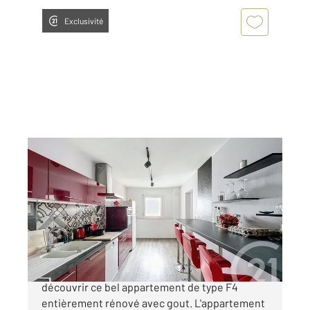
Exclusivité
VANDOEUVRE LES NANCY 54
2
84,15 m
, 4 pièces
Ref : 6588
Appartement F4 à vendre
129 000 €
Vandoeuvre-Lès-Nancy secteur Mairie, venez
découvrir ce bel appartement de type F4
entièrement rénové avec gout. L'appartement