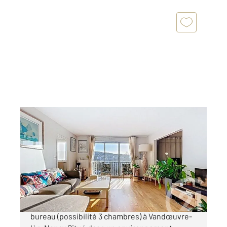
VANDOEUVRE LES NANCY 54
2
91,13 m
, 4 pièces
Ref : 6590
Appartement F3 Bis à vendre
132 000 €
À vendre Bel appartement avec 2 chambres et
bureau (possibilité 3 chambres) à Vandœuvre-