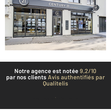
CENTURY 21 Libération
36 avenue de la Libération
VILLERS LES NANCY - 54600
Envoyer un message
Téléphoner à l'agence
Notre agence est notée
9,2/10
par nos clients
Avis authentifiés par
Qualitelis
Voir tous les avis clients