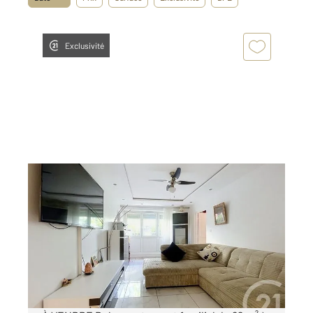
Exclusivité
VANDOEUVRE LES NANCY 54
2
82,30 m
, 4 pièces
Ref : 6780
Appartement F4 à vendre
159 000 €
Visiter le site dédié