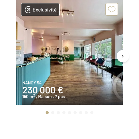
Exclusivité
NANCY 54
LA
230 000 €
9
2
150 m
, Maison
, 7 pcs
52