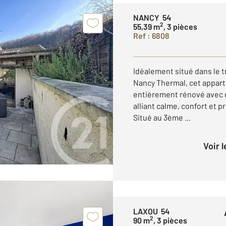
NANCY 54
2
55,39 m
, 3 pièces
Ref : 6808
Idéalement situé dans le t
Nancy Thermal, cet appart
entièrement rénové avec g
alliant calme, confort et 
Situé au 3ème ...
Voir 
LAXOU 54
2
90 m
, 3 pièces