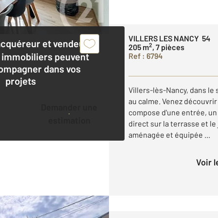
VILLERS LES NANCY 54
acquéreur et vendeur,
2
205 m
, 7 pièces
 immobiliers peuvent
Ref : 6794
ompagner dans vos
projets
Villers-lès-Nancy, dans le
au calme. Venez découvrir
Demander une
compose d'une entrée, un 
estimation
direct sur la terrasse et l
aménagée et équipée ...
Voir 