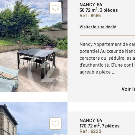
NANCY 54
2
56,72 m
, 3 pièces
Ref : 6455
Visiter le site dédié
Nancy Appartement de car
potentiel Au cœur de Nan
caractère qui séduira les
d'authenticité. D'une confi
agréable pièce ...
Voir 
NANCY 54
2
170,72 m
, 7 pièces
Ref : 6223