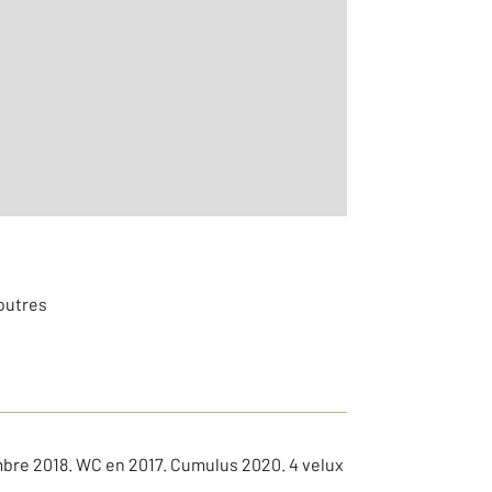
2
r le détail]
poutres
mbre 2018. WC en 2017. Cumulus 2020. 4 velux