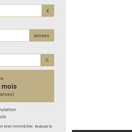
€
années
%
és
 mois
rances)
mulation
uls
n bien immobilier, évaluez la