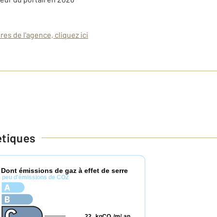
es de l'agence, cliquez ici
étiques
Dont émissions de gaz à effet de serre
*
peu d'émissions de CO2
22
kgCO
/m
.an
2