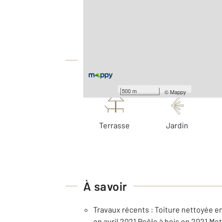
2
Surface totale : 345 m
2
Surface terrain : 510 m
Équipements
Les plus
500 m
©
Mappy
Terrasse
Jardin
À savoir
Travaux récents : Toiture nettoyée e
en avril 2021 Poêle à bois en 2021 Mo