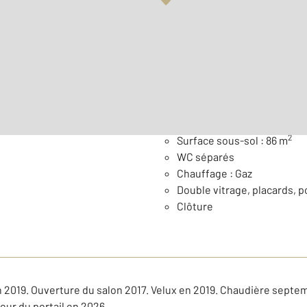
Surface habitable : 205 m
Nombre de pièces : 7
[Voi
Général
2
Surface sous-sol : 86 m
WC séparés
Chauffage : Gaz
Double vitrage, placards, 
Clôture
n 2019. Ouverture du salon 2017. Velux en 2019. Chaudière septe
teur du portail en 2026