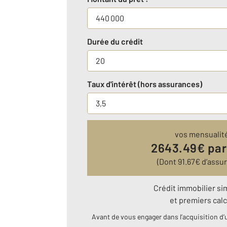
Durée du crédit
Taux d'intérêt (hors assurances)
vos mensualit
2643.49
€ par
(Dont
91.67
€ d’assu
Crédit immobilier si
et premiers calc
Avant de vous engager dans l’acquisition d’u