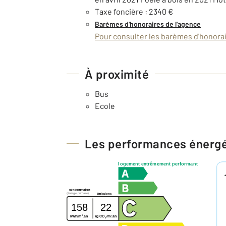
Taxe foncière : 2340 €
Barèmes d'honoraires de l'agence
Pour consulter les barèmes d'honorair
À proximité
Bus
Ecole
Les performances énerg
logement extrêmement performant
consommation
(énergie primaire)
émissions
158
22
2
2
kg CO
/m
.an
kWh/m
.an
2