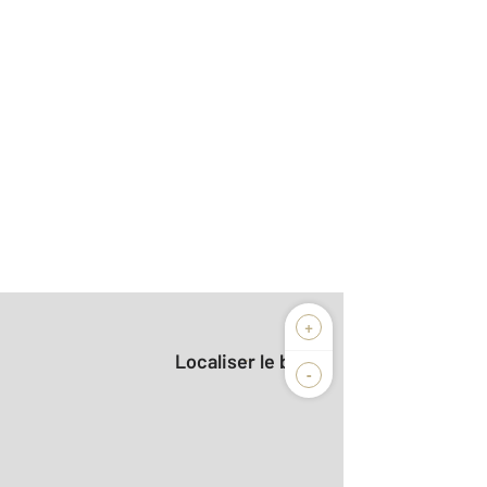
+
Localiser le bien
-