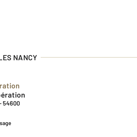
 LES NANCY
ration
bération
- 54600
ssage