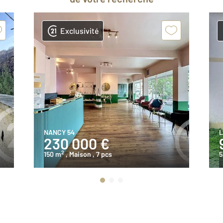
Exclusivité
NANCY 54
L
230 000 €
2
150 m
, Maison
, 7 pcs
5