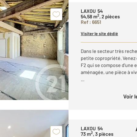
LAXOU 54
2
54,58 m
, 2 pièces
Ref : 6651
Visiter le site dédié
Dans le secteur très rech
petite copropriété. Venez 
F2 qui se compose d'une e
aménagée, une pièce à viv
...
Voir 
LAXOU 54
2
73 m
, 3 pièces