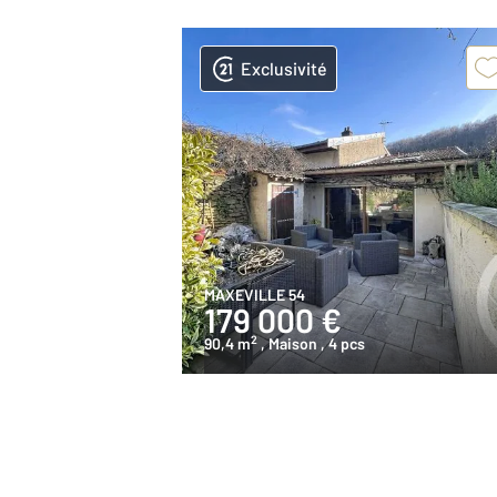
Exclusivité
MAXEVILLE 54
179 000 €
2
90,4 m
, Maison
, 4 pcs