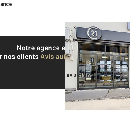
agence
Notre agence est notée
9,2/10
r nos clients
Avis authentifiés par Qualite
Voir tous les avis clients