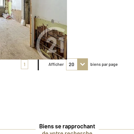
1
Afficher
biens par page
Biens se rapprochant
de votre recherche