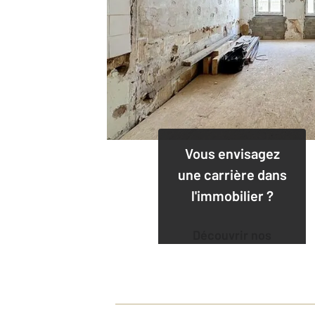
Vous envisagez
une carrière dans
l'immobilier ?
Découvrir nos
offres