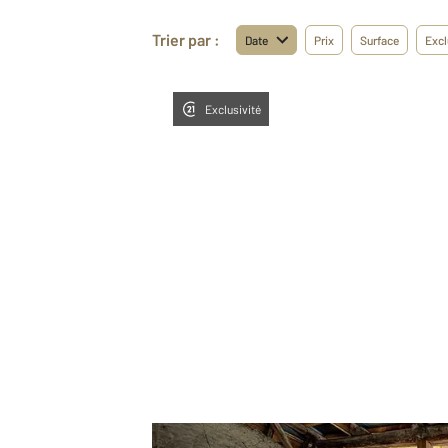
Trier par :
Date
Prix
Surface
Excl
Exclusivité