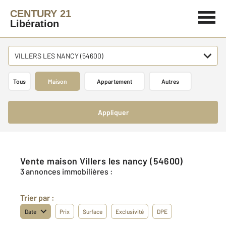
CENTURY 21
Libération
VILLERS LES NANCY (54600)
Tous
Maison
Appartement
Autres
Appliquer
Vente maison Villers les nancy (54600)
3 annonces immobilières :
Trier par :
Date
Prix
Surface
Exclusivité
DPE