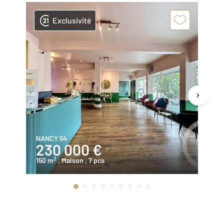
Exclusivité
NANCY 54
LA
230 000 €
9
2
150 m
, Maison
, 7 pcs
52