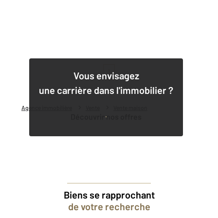
1
Vous envisagez
une carrière dans l'immobilier ?
Agence immobilière
Vente
Vente maison
Découvrir nos offres
Biens se rapprochant
de votre recherche