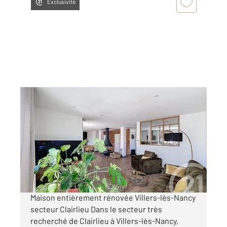
Exclusivité
VILLERS LES NANCY 54
2
146,60 m
, 5 pièces
Ref : 6643
Maison à vendre
349 000 €
Visiter le site dédié
Maison entièrement rénovée Villers-lès-Nancy
secteur Clairlieu Dans le secteur très
recherché de Clairlieu à Villers-lès-Nancy,