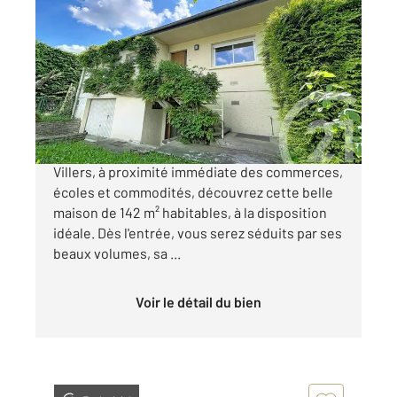
VILLERS LES NANCY 54
2
146 m
, 5 pièces
Ref : 6769
Maison à vendre
309 000 €
Située au cœur du très recherché Val de
Villers, à proximité immédiate des commerces,
écoles et commodités, découvrez cette belle
maison de 142 m² habitables, à la disposition
idéale. Dès l'entrée, vous serez séduits par ses
beaux volumes, sa ...
Voir le détail du bien