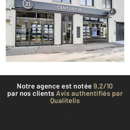
CENTURY 21 Libération
36 avenue de la Libération
VILLERS LES NANCY - 54600
Envoyer un message
Téléphoner à l'agence
Notre agence est notée
9,2/10
par nos clients
Avis authentifiés par
Qualitelis
Voir tous les avis clients