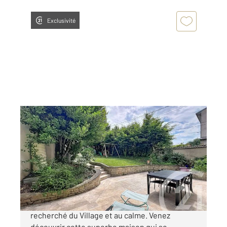
Exclusivité
VILLERS LES NANCY 54
2
205 m
, 7 pièces
Ref : 6794
Maison à vendre
440 000 €
Villers-lès-Nancy, dans le secteur très
recherché du Village et au calme. Venez
découvrir cette superbe maison qui se