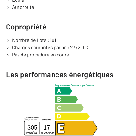
Autoroute
Copropriété
Nombre de Lots : 101
Charges courantes par an : 2772,0 €
Pas de procédure en cours
Les performances énergétiques
logement extrêmement performant
consommation
(énergie primaire)
émissions
305
17
2
2
kg CO
/m
.an
kWh/m
.an
2