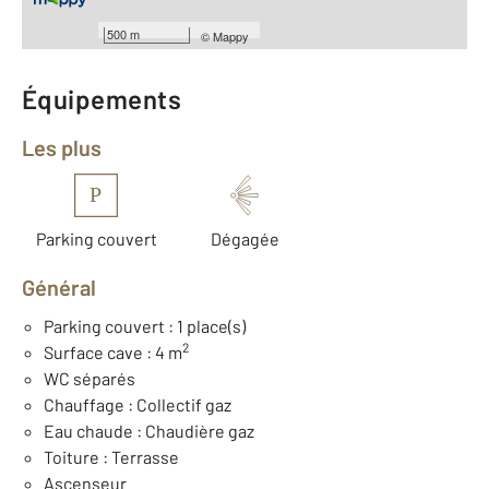
Type de construction : Préfabriquée
Année construction : 1961
500 m
©
Mappy
Équipements
Les plus
P
Parking couvert
Dégagée
Général
Parking couvert : 1 place(s)
2
Surface cave : 4 m
WC séparés
Chauffage : Collectif gaz
Eau chaude : Chaudière gaz
Toiture : Terrasse
Ascenseur