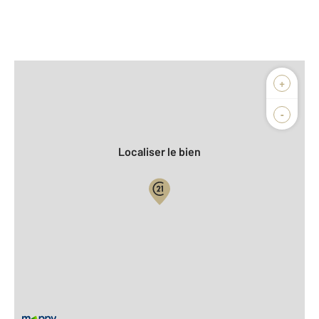
Afficher sur la carte :
+
Agence
Biens vendus
-
Localiser le bien
Vue globale
2
Surface totale : 84,2 m
2
Surface habitable : 84,2 m
Type d'appartement : F4
ème
Étage : 5
Nombre de pièces : 4
[Voir le détail]