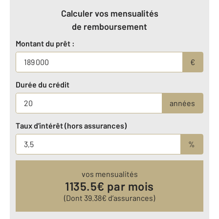
Calculer vos mensualités
de remboursement
Montant du prêt :
€
Durée du crédit
années
Taux d'intérêt (hors assurances)
%
vos mensualités
1135.5
€ par mois
(Dont
39.38
€ d’assurances)