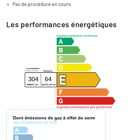
Pas de procédure en cours
Les performances énergétiques
logement extrêmement performant
consommation
(énergie primaire)
émissions
304
64
2
2
kg CO
/m
.an
kWh/m
.an
2
logement extrêmement peu performant
Dont émissions de gaz à effet de serre
*
peu d'émissions de CO2