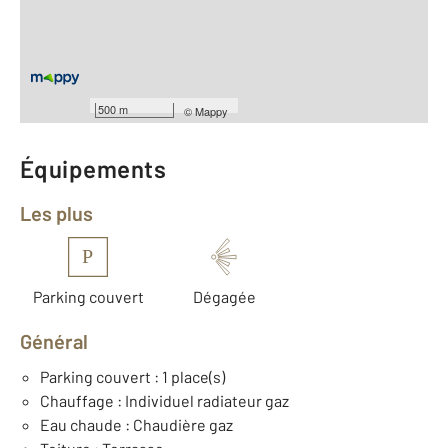
Type d'appartement : F3
ème
Étage : 2
Nombre de pièces : 3
[Voir le détail]
Type de construction : Traditionnelle
Année construction : 1970
500 m
©
Mappy
Équipements
Les plus
P
Parking couvert
Dégagée
Général
Parking couvert : 1 place(s)
Chauffage : Individuel radiateur gaz
Eau chaude : Chaudière gaz