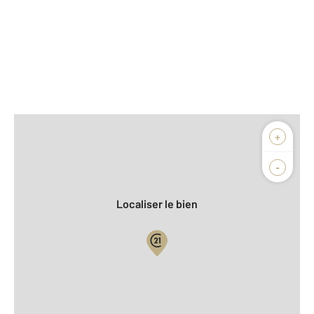
Afficher sur la carte :
+
Agence
Biens vendus
-
Localiser le bien
Vue globale
2
Surface totale : 78,6 m
2
Surface habitable : 75,5 m