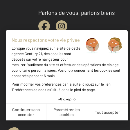
Parlons de vous, parlons biens
Votre agence est notée
Achat
Location
Vente
Gestion
9,2
/
10
8,7/10