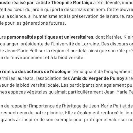
buste réalisé par l'artiste Théophile Montaigu
a été dévoilé, immo
 Pelt au cœur du jardin qui porte désormais son nom. Cette œuv
à la science, à l'humanisme et à la préservation de la nature, ra
e pour les générations futures.
eurs
personnalités politiques et universitaires
, dont Mathieu Klei
oulanger, présidente de l’Université de Lorraine. Des discours 
de Jean-Marie Pelt sur la région et au-delà, ainsi que son rôle pr
on de l’environnement et à la biodiversité.
é remis à des acteurs de l’écologie
, témoignant de l’engagement 
armi les lauréats, l’association des
Amis du Verger de Pulnoy
a re
eur de la biodiversité locale. Les participants ont également pu 
aines espèces végétales qu’aimait particulièrement Jean-Marie Pe
on de rappeler l’importance de l’héritage de Jean-Marie Pelt et 
s respectueux de notre planète. Elle a également renforcé le lien
t grands à s’inspirer de son exemple pour protéger et valoriser 