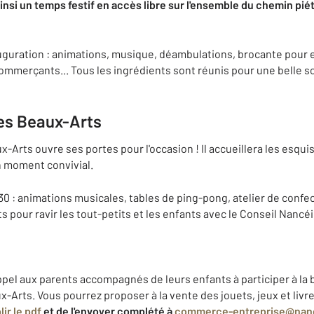
insi un temps festif en accès libre sur l'ensemble du chemin pié
guration : animations, musique, déambulations, brocante pour e
commerçants... Tous les ingrédients sont réunis pour une belle s
des Beaux-Arts
-Arts ouvre ses portes pour l'occasion ! Il accueillera les esqu
un moment convivial.
0 : animations musicales, tables de ping-pong, atelier de confec
s pour ravir les tout-petits et les enfants avec le Conseil Nancé
ppel aux parents accompagnés de leurs enfants à participer à la b
-Arts. Vous pourrez proposer à la vente des jouets, jeux et livr
ir le pdf
et de l'envoyer complété à
commerce-entreprise@nanc