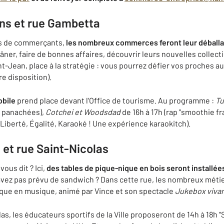
ns et rue Gambetta
ons de commerçants,
les nombreux commerces feront leur déballa
lâner, faire de bonnes affaires, découvrir leurs nouvelles collecti
nt-Jean, place à la stratégie : vous pourrez défier vos proches a
re disposition).
obile
prend place devant l'Office de tourisme. Au programme :
Tu
s panachées),
Cotchei et Woodsdad
de 16h à 17h (rap "smoothie f
 Liberté, Égalité, Karaoké ! Une expérience karaokitch).
 et rue Saint-Nicolas
ous dit ? Ici,
des tables de pique-nique en bois seront installées
n'avez pas prévu de sandwich ? Dans cette rue, les nombreux mét
nique en musique, animé par Vince et son spectacle
Jukebox viva
as, les éducateurs sportifs de la Ville proposeront de 14h à 18h "