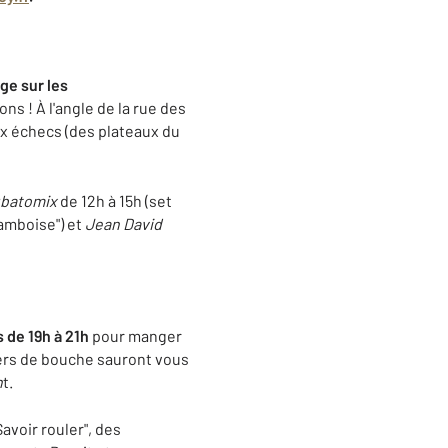
ge sur les
ons ! À l'angle de la rue des
ux échecs (des plateaux du
batomix
de 12h à 15h (set
ramboise") et
Jean David
 de 19h à 21h
pour manger
iers de bouche sauront vous
n
t.
Savoir rouler", des