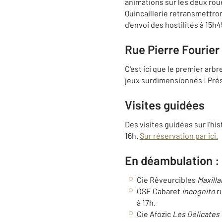
animations sur les deux roue
Quincaillerie retransmettron
d'envoi des hostilités à 15h4
Rue Pierre Fourier
C'est ici que le premier arb
jeux surdimensionnés ! Pr
Visites guidées
Des visites guidées sur l'hi
16h.
Sur réservation par ici.
En déambulation :
Cie Rêveurcibles
Maxilla
OSE Cabaret
Incognito
r
à 17h.
Cie Afozic
Les Délicates 